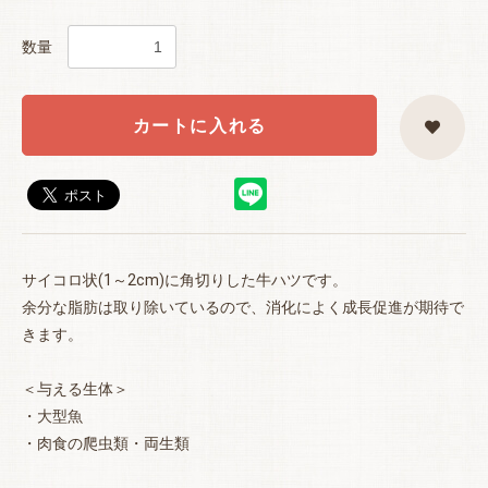
数量
カートに入れる
サイコロ状(1～2cm)に角切りした牛ハツです。
お買い物を続ける
カートへ進む
余分な脂肪は取り除いているので、消化によく成長促進が期待で
きます。
＜与える生体＞
・大型魚
・肉食の爬虫類・両生類