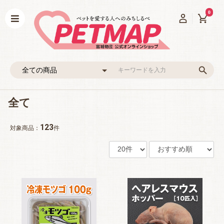
0
全て
123
対象商品：
件