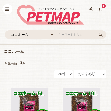
0
ココホーム
3
対象商品：
件