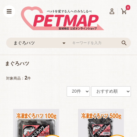
0
まぐろハツ
2
対象商品：
件