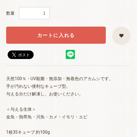
数量
カートに入れる
天然100％・UV殺菌・無添加・無着色のアカムシです。
お買い物を続ける
カートへ進む
手が汚れない便利なキューブ型。
与える分だけ解凍し、お使いください。
＜与える生体＞
金魚・熱帯魚・川魚・カメ・イモリ・エビ
1枚35キューブ 約100g