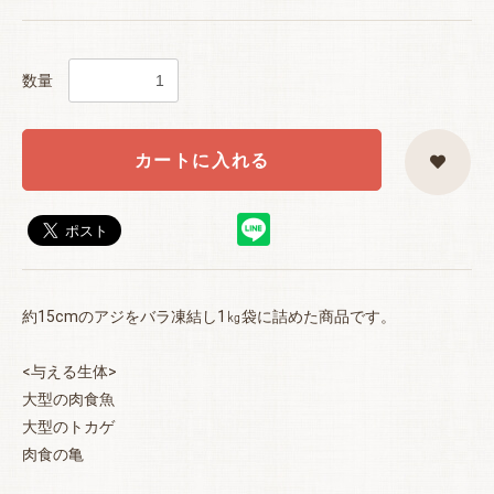
数量
カートに入れる
お買い物を続ける
カートへ進む
約15cmのアジをバラ凍結し1㎏袋に詰めた商品です。
<与える生体>
大型の肉食魚
大型のトカゲ
肉食の亀